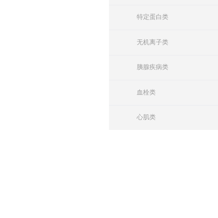
特定蛋白类
无机离子类
胰腺疾病类
血栓类
心肌类