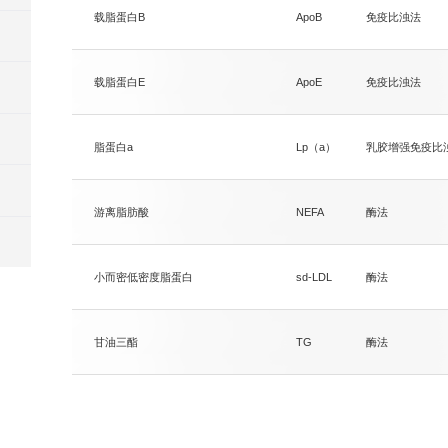
载脂蛋白B
ApoB
免疫比浊法
载脂蛋白E
ApoE
免疫比浊法
脂蛋白a
Lp（a）
乳胶增强免疫比
游离脂肪酸
NEFA
酶法
小而密低密度脂蛋白
sd-LDL
酶法
甘油三酯
TG
酶法