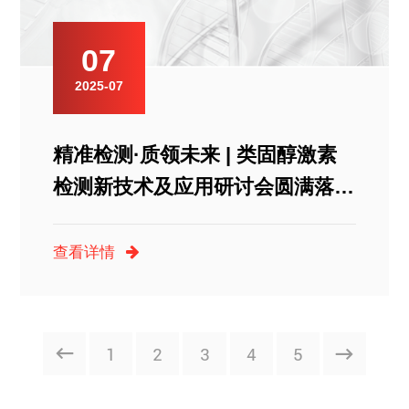
07
2025-07
精准检测·质领未来 | 类固醇激素
检测新技术及应用研讨会圆满落
幕，上海睿康生物赋能临床精准诊
疗
查看详情
1
2
3
4
5