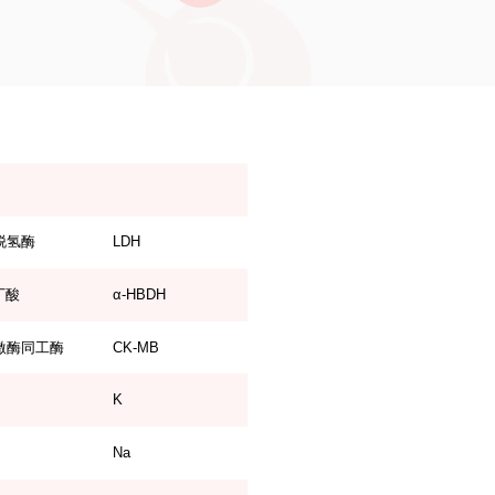
脱氢酶
LDH
丁酸
α-HBDH
激酶同工酶
CK-MB
K
Na