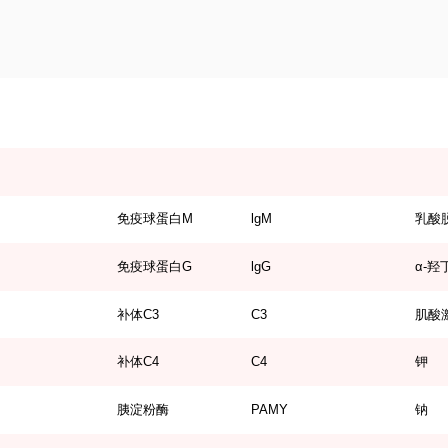
免疫球蛋白M
lgM
乳酸
免疫球蛋白G
lgG
α-羟
补体C3
C3
肌酸
补体C4
C4
钾
胰淀粉酶
PAMY
钠