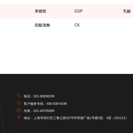
果糖胺
GSP
乳酸
肌酸激酶
CK
电话：021-60838199
客户服务专线：400-839-8199
传真：021-60705089
地址：上海市闵行区三鲁公路3279号
明浦广场1号楼3层、4层（201112）