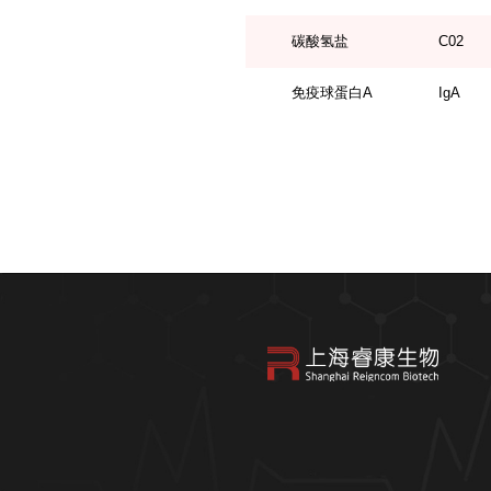
碳酸氢盐
C02
免疫球蛋白A
IgA