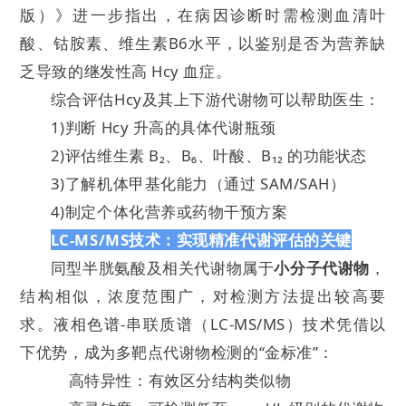
版）》进一步指出，在病因诊断时需检测血清叶
酸、钴胺素、维生素B6水平，以鉴别是否为营养缺
乏导致的继发性高 Hcy 血症。
综合评估Hcy及其上下游代谢物可以帮助医生：
1)判断 Hcy 升高的具体代谢瓶颈
2)评估维生素 B₂、B₆、叶酸、B₁₂ 的功能状态
3)了解机体甲基化能力（通过 SAM/SAH）
4)制定个体化营养或药物干预方案
LC-MS/MS技术：实现精准代谢评估的关键
同型半胱氨酸及相关代谢物属于
小分子代谢物
，
结构相似，浓度范围广，对检测方法提出较高要
求。液相色谱-串联质谱（LC-MS/MS）技术凭借以
下优势，成为多靶点代谢物检测的“金标准”：
高特异性：有效区分结构类似物